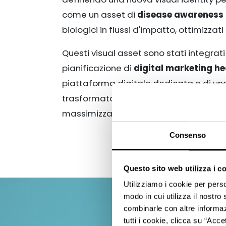
come un asset di
disease awareness
biologici in flussi d'impatto, ottimizzat
Questi visual asset sono stati integrati
pianificazione di
digital marketing h
piattaforma digitale dedicata e di u
trasformato il branded content in un p
massimizzare lo stakeholder engagemen
Consenso
Questo sito web utilizza i c
Utilizziamo i cookie per perso
modo in cui utilizza il nostro 
combinarle con altre informazi
tutti i cookie, clicca su “Acce