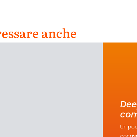
ressare anche
Dee
com
Un pod
conosc