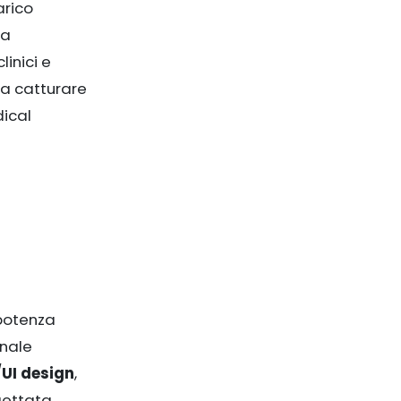
arico
la
linici e
a catturare
dical
potenza
onale
UI design
,
gettata