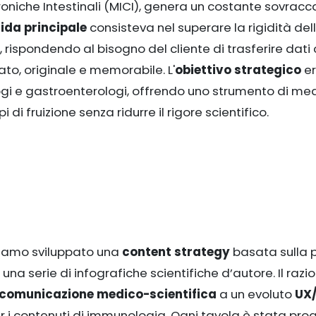
oniche Intestinali (MICI), genera un costante sovracc
fida principale
consisteva nel superare la rigidità del
rispondendo al bisogno del cliente di trasferire dati c
o, originale e memorabile. L'
obiettivo strategico
er
ogi e gastroenterologi, offrendo uno strumento di me
i fruizione senza ridurre il rigore scientifico.
biamo sviluppato una
content strategy
basata sulla 
una serie di infografiche scientifiche d’autore. Il razi
comunicazione medico-scientifica
a un evoluto
UX/
r i contenuti di immunologia. Ogni tavola è stata pro