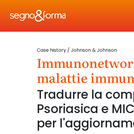
Case history
/ Johnson & Johnson
Immunonetwork: 
SITEMAP
malattie immun
About
Tradurre la compl
Case History
Psoriasica e MIC
Servizi
per l'aggiorna