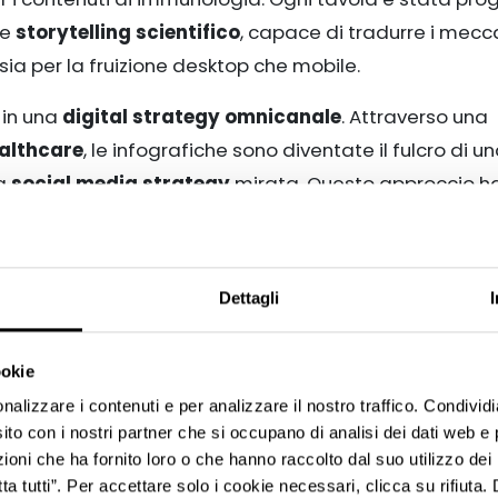
e
storytelling scientifico
, capace di tradurre i mecc
i sia per la fruizione desktop che mobile.
 in una
digital strategy omnicanale
. Attraverso una
ealthcare
, le infografiche sono diventate il fulcro di u
na
social media strategy
mirata. Questo approccio h
ercorso di formazione digitale innovativo, ingegneriz
t delle diverse audience specialistiche.
Dettagli
ookie
nalizzare i contenuti e per analizzare il nostro traffico. Condivid
sito con i nostri partner che si occupano di analisi dei dati web e 
oni che ha fornito loro o che hanno raccolto dal suo utilizzo dei 
tta tutti”. Per accettare solo i cookie necessari, clicca su rifiuta