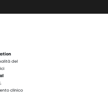
ation
nalità del
ici
al
,
ento clinico