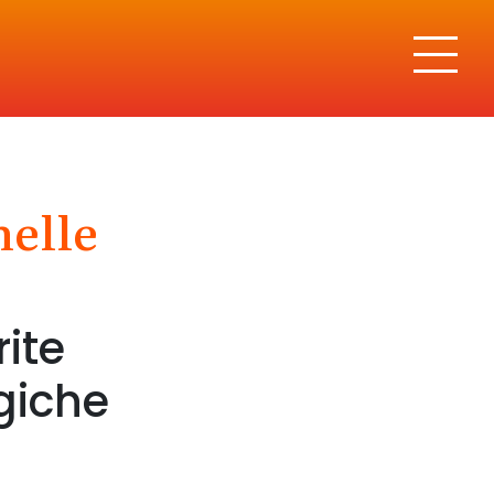
nelle
SOCIAL
rite
egiche